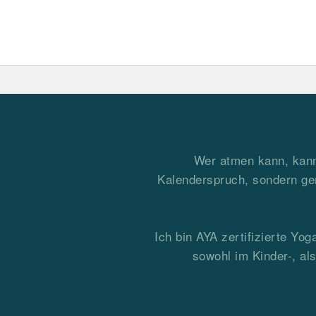
Wer atmen kann, kann 
Kalenderspruch, sondern gen
Ich bin AYA zertifizierte Yo
sowohl im Kinder-, a