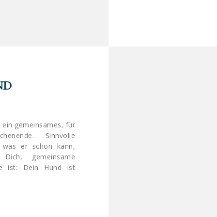
ND
e ein gemeinsames, für
henende. Sinnvolle
l was er schon kann,
r Dich, gemeinsame
e ist: Dein Hund ist