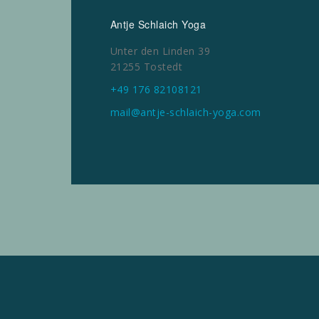
Antje Schlaich Yoga
Unter den Linden 39
21255 Tostedt
+49 176 82108121
mail@antje-schlaich-yoga.com