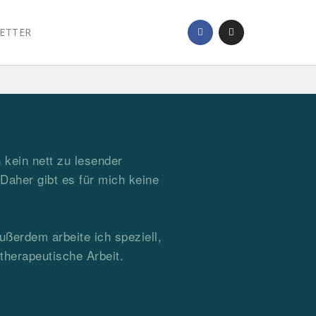
ETTER
 kein nett zu lesender
aher gibt es für mich keine
ußerdem arbeite ich speziell,
herapeutische Arbeit.