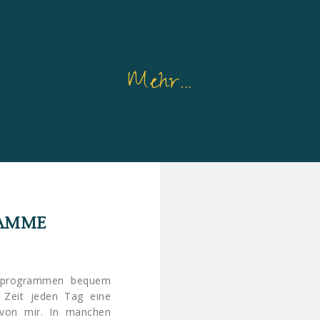
Mehr...
RAMME
nprogrammen bequem
 Zeit jeden Tag eine
 von mir. In manchen