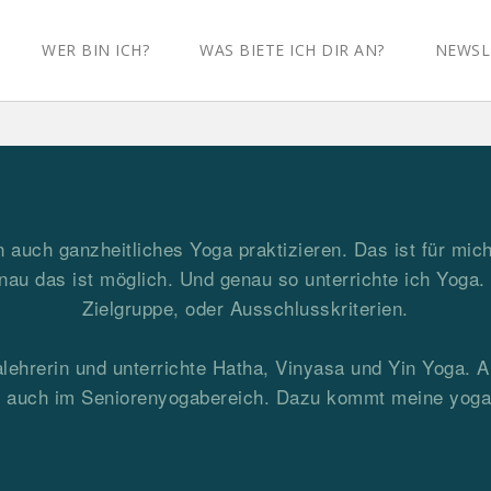
WER BIN ICH?
WAS BIETE ICH DIR AN?
NEWSL
auch ganzheitliches Yoga praktizieren. Das ist für mich
au das ist möglich. Und genau so unterrichte ich Yoga. D
Zielgruppe, oder Ausschlusskriterien.
galehrerin und unterrichte Hatha, Vinyasa und Yin Yoga. A
ls auch im Seniorenyogabereich. Dazu kommt meine yogat