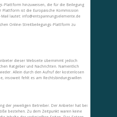
s-Plattform hinzuweisen, die für die Beilegung
er Plattform ist die Europäische Kommission
E-Mail lautet: info@entspannungselemente.de
chen Online-Streitbeilegungs-Plattform zu
 Anbieter dieser Webseite übernimmt jedoch
tischen Ratgeber und Nachrichten. Namentlich
eder. Allein durch den Aufruf der kostenlosen
e, insoweit fehlt es am Rechtsbindungswillen
g der jeweiligen Betreiber. Der Anbieter hat bei
stöße bestehen. Zu dem Zeitpunkt waren keine
 die Inhalte der verknüpften Seiten. Das Setzen