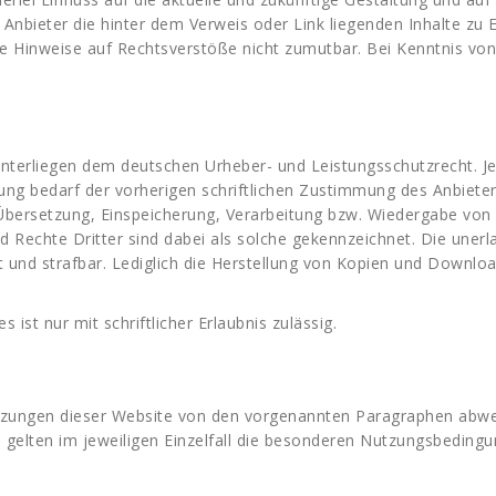
 Anbieter die hinter dem Verweis oder Link liegenden Inhalte zu 
ete Hinweise auf Rechtsverstöße nicht zumutbar. Bei Kenntnis v
e unterliegen dem deutschen Urheber- und Leistungsschutzrecht.
ng bedarf der vorherigen schriftlichen Zustimmung des Anbieters
, Übersetzung, Einspeicherung, Verarbeitung bzw. Wiedergabe vo
 Rechte Dritter sind dabei als solche gekennzeichnet. Die unerla
et und strafbar. Lediglich die Herstellung von Kopien und Downloa
ist nur mit schriftlicher Erlaubnis zulässig.
zungen dieser Website von den vorgenannten Paragraphen abwei
e gelten im jeweiligen Einzelfall die besonderen Nutzungsbedingu