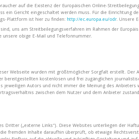
raucher auf die Existenz der Europäischen Online-Streitbeilegung
ss ein Gericht eingeschaltet werden muss. Für die Einrichtung d
gs-Plattform ist hier zu finden:
http://ec.europa.eu/odr
. Unsere 
it sind, uns am Streitbeilegungsverfahren im Rahmen der Europäis
te unsere obige E-Mail und Telefonnummer.
ieser Webseite wurden mit größtmöglicher Sorgfalt erstellt. Der
der bereitgestellten kostenlosen und frei zugänglichen journalis
 jeweiligen Autors und nicht immer die Meinung des Anbieters wi
Vertragsverhältnis zwischen dem Nutzer und dem Anbieter zustand
Dritter („externe Links“). Diese Websites unterliegen der Haftun
 die fremden Inhalte daraufhin überprüft, ob etwaige Rechtsver
nerlei Einfluss auf die aktuelle und zukünftige Gestaltung und auf