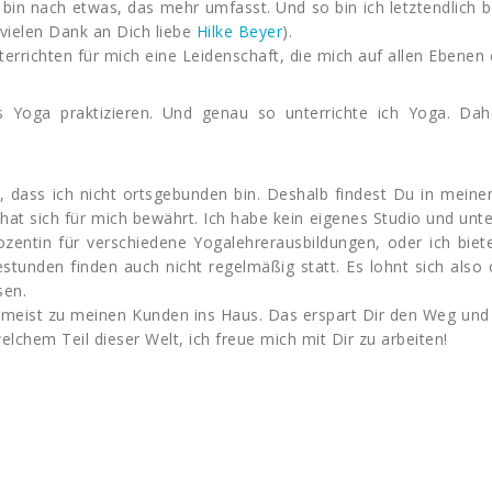
e bin nach etwas, das mehr umfasst. Und so bin ich letztendlic
 vielen Dank an Dich liebe
Hilke Beyer
).
rrichten für mich eine Leidenschaft, die mich auf allen Ebenen er
 Yoga praktizieren. Und genau so unterrichte ich Yoga. Dahe
en, dass ich nicht ortsgebunden bin. Deshalb findest Du in mei
, hat sich für mich bewährt. Ich habe kein eigenes Studio und unte
ozentin für verschiedene Yogalehrerausbildungen, oder ich bi
nden finden auch nicht regelmäßig statt. Es lohnt sich also ö
sen.
eist zu meinen Kunden ins Haus. Das erspart Dir den Weg und 
elchem Teil dieser Welt, ich freue mich mit Dir zu arbeiten!