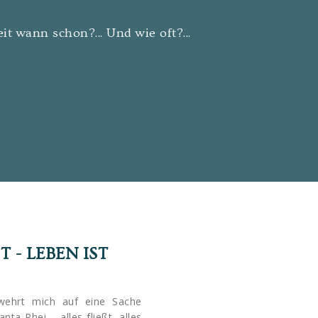
it wann schon?... Und wie oft?...
 - LEBEN IST V
ehrt mich auf eine Sache
nta Rhei – alles fließt, alles