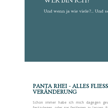
WER BIN ICH?
Und wenn ja wie viele?... Und se
PANTA RHEI - ALLES FLIESST
ERÄNDERUNG
Schon immer habe ich mich dagegen gew
festzulegen, oder gar festlegen zu lassen. Pa