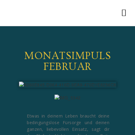
MONATSIMPULS
FEBRUAR
Etwas in deinem Leben braucht deine
bedingungslose Fürsorge und deinen
ganzen, liebevollen Einsatz, sagt dir