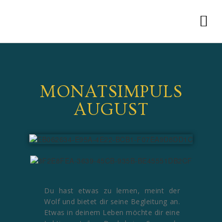
MONATSIMPULS
AUGUST
Du hast etwas zu lernen, meint der
Wolf und bietet dir seine Begleitung an.
Etwas in deinem Leben möchte dir eine